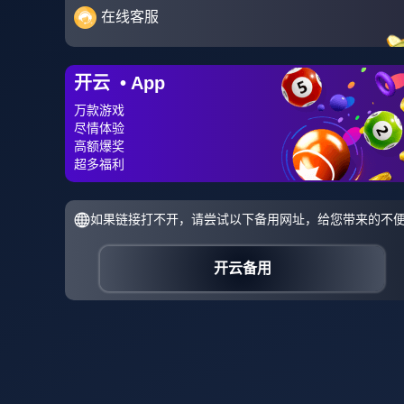
长直道，耳机里，车队策略师的声音因激动而尖利
备超车！”
利拉德的目光却掠过飞速后撤的防撞墙，仿佛穿透了
直径18英寸的虚无处，他的手指在方向盘一个蓝色
开关，车队工程师称之为“高弧线投射模式”。
全世界都以为，F1星际联盟引入“全能运动员跨项
号“利指导”的NBA波特兰开拓者队当家球星达米
力、空间感知、在极端压力下瞬间决策的能力，以
目结舌的圈速，更关键的是，条款中那条隐藏的“
关的“特殊动作”，成功执行将获得额外时间奖励或
利拉德选择的,是三分球。
不是普通的投篮，是在时速超过300公里的座舱