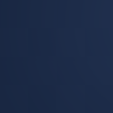
一束特殊的编码数据流，从他赛车的天线射出，并
道终点线拱门上方的一个微型接收器，那便是“篮筐
看台上，无数观众并未看到篮球的轨迹，但他们车