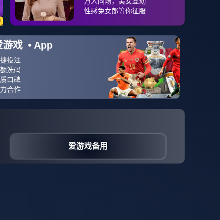
开云体育app-丹麦羽毛球队险胜英格兰羽毛球队，斯里坎特绝境逆转的简单介绍
最近发表
开云体育入口-红魔破浪，亚洲之光暂熄，2
026世界杯F组巅峰对决，比利时铁骑碾碎泰
开云体育在线-唯一的神话，当哈兰德在突
国奇迹，吉鲁以王者之姿定义永恒
尼斯与伊拉克的世界杯争冠战中写下永恒
开云体育登录-伯尔尼的救赎，当苏亚雷斯
的牙齿咬碎命运的枷锁
开云体育官网-当桑巴舞步撞上澳洲铁幕，
佩德里封神之夜，2026世界杯的宿命轮回
开云sport-孤城铁壁，摩洛哥在世界杯关键
积分战中如何以唯一之道压制芬兰
开云体育平台APP-这是一篇为您定制的、
带有强烈叙事张力和唯一性视角的文章
开云体育-宿命的回响，2026世界杯重现历
史性对决，突尼斯强硬完胜丹麦，费利克斯一
开云体育在线-当死亡之组没有退路，2026
战封神
世界杯，孙兴慜的最后一舞与豪门的血色黎明
开云体育-孤注一掷的绝杀，当喀麦隆的呼
吸与坎塞洛的脚尖，在2026世界杯C组凝固成
开云体育中国-冰与火的对决，2026世界