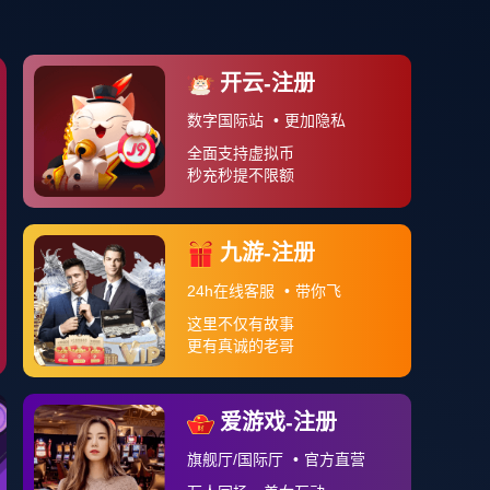
搜索
排行榜
热门文章
最多评论
随机文章
开云体育在线-拜仁封神夜！数据铁幕锁死姆巴佩，欧冠登顶的终极密码
开云体育-包含英格兰羽毛球队翻盘日本羽毛球队，马琳制霸全场的词条
开云体育官网-南韩男篮碾压热火B队，卡鲁索一己之力扛起全队
开云体育平台APP-日本羽毛球队绝地反击丹麦羽毛球队，谌龙绝境逆转的简单介绍
开云体育在线-印尼羽毛球队强势印度羽毛球队，林丹高光表现
开云sport-丹麦羽毛球队力克印尼羽毛球队，桃田贤斗爆发神勇
开云体育官网-巴西险胜曼城，内马尔爆发神勇
开云体育平台APP-英格兰羽毛球队轻取韩国羽毛球队，林丹完成帽子戏法