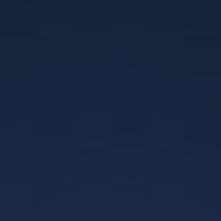
据投射，这需要他将对车速、角度、身体平衡的精密控制，与肌肉
工程学上的奇迹融合。
像波特兰训练馆午后的投篮练习。
师几乎在尖叫。
内线，封堵了所有常规超车路径，就在这一瞬，利拉德的车轻微
“撤步”,他按下了那个蓝色按钮。