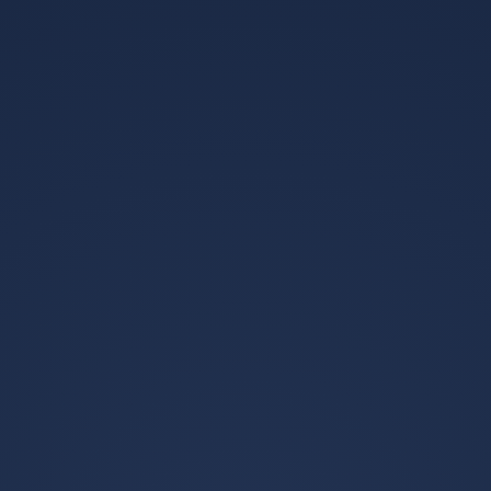
勾勒出篮筐的虚影，与他记忆中成千上万次瞄准的画面重叠，
制），做了一个极其迅速、几乎难以察觉的抖腕动作——那不
一次投篮意图的释放。