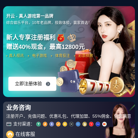
首页
新闻与资讯
正文
开云体育在线-包含全球热议！FIFA电竞场外八卦引关
注的词条
开云
阅读：806
2025-11-30 10:56:45
在电竞早期和李晓峰“SKY”一样让电竞引起社会广泛的关注，
可以说两个人的冠军让电竞发展迈上了新的台阶退役后，卞
正伟“Alex”也非常活跃，从电竞装备研发到俱乐部解说，被称
为电竞行业的“不老男神” 吴润波“sakula” 2006年WEG世界冠
军，2005年WEG世界冠军成员永远的AK王子，让世界记住
了他的枪法退役后。