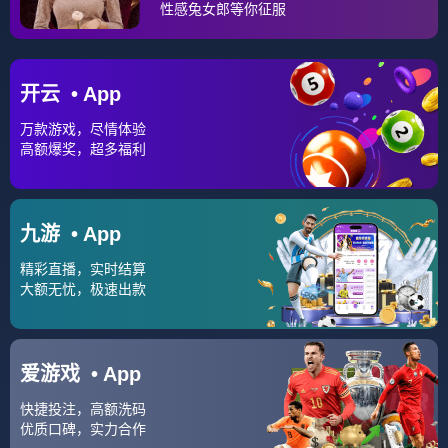
——63%的触球遭遇双人包夹，平均每次持球时间被压缩到1.
7秒，如同在数据流沙中挣扎的困兽。
攻防双生花——冠军基因在数据维度绽放
当聚光灯聚焦于锁死姆巴佩的壮举，真正的胜负手早已在另
一端悄然铸就。拜仁的进攻体系像精准的瑞士钟表：格纳布
里与科曼的双翼齐飞制造了83次高速冲击，平均每90秒就有
一次撕破巴黎防线的尝试。第59分钟那个价值千金的进球，
正是来自二人在右肋部打出的"钻石切割"配合——穆勒回撤吸
引两名防守球员，瞬间释放出宽度达12米的进攻走廊。
数据揭露更恐怖的统治力：拜仁全场27次攻入禁区，其中19
次源自边中结合的"三线渗透"。当格雷茨卡第75分钟在中圈断
球，拜仁全队如精密机械般启动转换程序——5秒内形成4打3