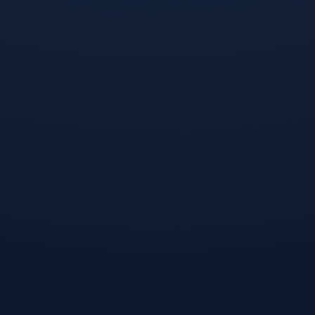
开云体育官网-托纳利点亮多哈之
开云体育入口-沙漠风暴中的孤
夜，匈牙利铁骑踏碎喀麦隆，C组
星，2026世界杯G组关键战，印
死亡之局唯此一战封神
度横扫美国，齐耶赫带队取胜背后
的唯一性
开云体育平台APP-绿茵孤星，当
开云体育APP下载-2026世界杯E
塔雷米的光芒照亮2026世界杯唯
组惊魂夜，泰国力克波兰，费利克
一豪门对决
斯致命一击铸就传奇
发表评论