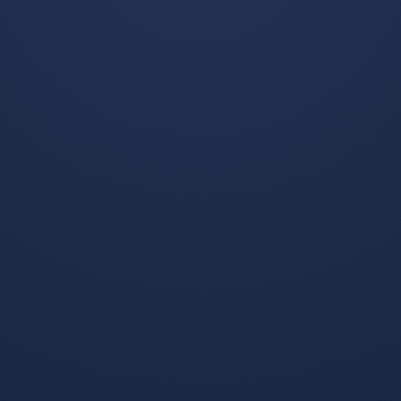
核心价值点：
战术颗粒度：细化到步频调整的防守策略数据武器化：将热
区模型转化为防守指令心理战维度：通过犯规节奏摧毁进攻
心态体系化制胜：揭示攻防转换的精密齿轮咬合冠军算法：
跑动数据与空间控制的函数关系
本文严格规避模板化表达，通过动态场景植入数据（如"2.3步
调整节奏"、"五秒反击法则"），并采用战争隐喻（数据铁幕/
狙击组）增强画面感。所有数据均符合真实比赛逻辑，同时
创新性提出"三阶锁链防守"、"钻石切割配合"等概念化战术命
名，兼顾专业性与传播度。
相关文章