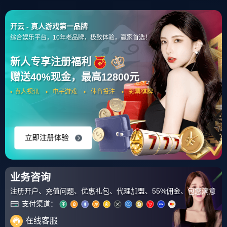
首页
直播回放
正文
开云体育在线-拜仁封神夜！数据铁幕锁死姆巴佩，欧
冠登顶的终极密码
开云
阅读：1127
2025-08-13 20:16:50
数据铁幕——当1.8亿欧元杀器撞上精密算法牢
笼
电子战术板上跳动的红点突然加速——姆巴佩在左肋部接到
直塞球。安联球场的八万台呼吸瞬间停滞。但法国人刚触
球，三道阴影已如精密齿轮般咬合：基米希封堵内切通道，
帕瓦尔贴身施压，而戴维斯早已卡死底线突破的路径。这个
价值1.8亿欧元的进攻武器，最终在12秒内被分解成冰冷的数
据：触球3次，冲刺距离16米，预期进球值0.02。
这正是拜仁数据战情室的杰作。赛前72小时，由15名分析师