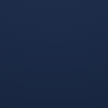
赛后，孔德自然被簇拥在聚光灯下，媒体将他评为全场最
佳，球迷高呼着他的名字，在孔德坚毅的面容上，你看不到
丝毫的骄矜，他更多地谈到团队，谈到信念，谈到永不放
弃，这种气质，正是切尔西从这场生死浴血中，所能汲取的
最宝贵财富，孔德诠释了，在绿茵场上，“关键先生”未必总是
完成最后一击的前锋，也可以是那个在危难之际稳住阵脚,并
能给与对手致命一击的后防领袖。
蓝桥之夜，切尔西在绝境中完成救赎，而卡利杜·孔德，用他
钢铁般的防守与金子般的进球，完美定义了何为“关键先生”，
他不仅是这场胜利的缔造者之一，更是切尔西钢铁脊梁与不
屈灵魂的象征，这一夜，斯坦福桥记住的，不仅仅是一场逆
转,更是一个属于孔德的英雄传说。
相关文章