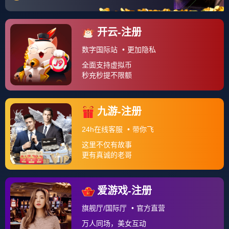
次尝试渗透未果后的喘息里，多特蒙德携着首回合的优势与
青春无畏，他们的每一次反击都像一把出鞘的利刃，寒光凛
冽，贝林厄姆的冲击，阿德耶米的疾速，都在反复拷问着切
尔西那条备受诟病的防线，在生死存亡的隘口，坚固的盾,往
往比锋利的矛更为重要。