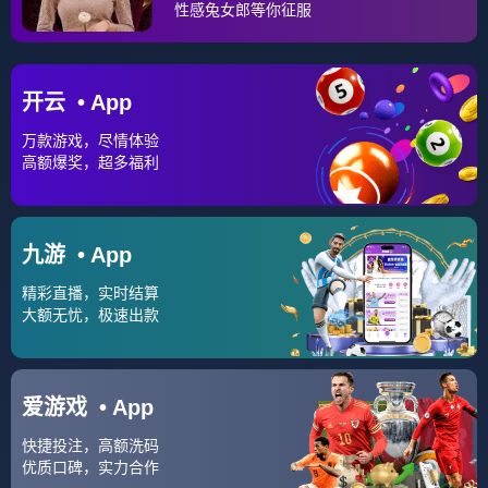
而孔德，便是那面在最关键时刻淬火重生的钢铁之盾，整场
比赛，他镇守的右路，成为了多特蒙德难以逾越的叹息之
墙，他对位的是对方最具活力的攻击手之一，但无论是地面
缠斗、空中争顶，还是关键时刻的补位与拦截，孔德都展现
出了世界顶级的防守艺术，他的每一次精准铲断，都像一记
重锤，敲在多特蒙德进攻的节奏上；他的每一次冷静解围，
都为身后惊魂未定的门迪筑起了最可靠的心理屏障，在多特
蒙德最为猛烈的攻势浪潮中，孔德如中流砥柱，用自己强悍
的身体与清醒的头脑，将危机一次次化解于无形，他不仅仅
是在防守，更是在用防守宣示：此路不通。
如果仅仅将孔德定义为防守铁闸，那便低估了这位“关键先
生”在生死战中的全部价值，真正的英雄，总能在决定命运的
瞬间，绽放出超越自身角色的光芒，比赛进行到第53分钟，