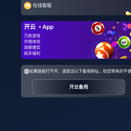
个字“那都不是事儿”。
当人从长时间的紧张疲惫中，一下解脱出来，十有
报复和肆意的快感，很正常，我只想提醒你，安全
易，养你不易，你的安全不属于你自己，请你，且
我猜你吃喝玩乐两个礼拜以后，八成就会进入那么
蓬头垢脸地上网，热火朝天地聊天，两眼贼光地打
眼，由着你吧，然后你人就慢慢颓了，干啥都不起