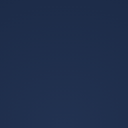
，但是他们谨慎胆小，善良心好，陪你成长，一起欢笑。什么
里，同学永远比老师清晰。当然，大学里也可以碰到影响你一
驾照考了；约几个靠谱的朋友来趟靠谱的旅行；去听音乐会买
你想看的书，干你一直想干的事儿。动起来，你会发现生活很
母，哄他们开心，修补一下被应试教育折磨得千疮百孔的亲子
始了。在家的时间越来越少，注意力开始无限外放和分散，唯
过一个月的时间，我一直以为来日方长，不知道一向健康的父母