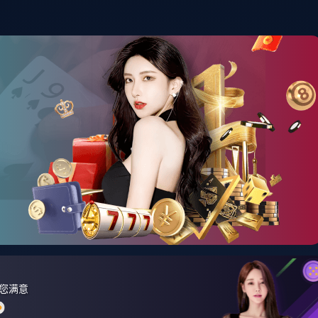
闻与资讯
直播回放
球迷竞猜
火B队，卡鲁索一己之力扛起全队
家一起分享下。
义的教育课
新篇章的时候，本着扶上马、送一程的原则，既代表在座的每
地和大家聊几句实在的。
一个小土坡，从此以后，再碰到什么大考小考，天空就会飘来N