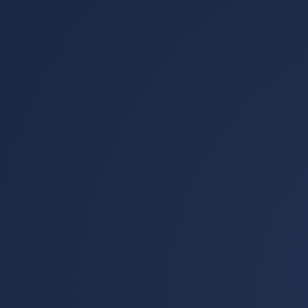
你的中学老师，虽然是一群情智商都不怎么高的人
时候想起来，都可以很温暖。然后，你的大学记忆
生的人生导师，看你运气。
一、关于暑假
这个假期，我给你一些可行的建议：报个名，去把
畅销书看热门电影；去把一直想学的吉他学了，看
美好，怎么都比在家傻宅着强。
但是，这个假期最重要的事儿不是瞎玩，而是陪父
关系。
你的人生，从某种意义上讲，和父母的分离已然开
独注意不到身后逐日衰老的两个人。
我18岁离家求学后，几乎再也没有跟父母相处超