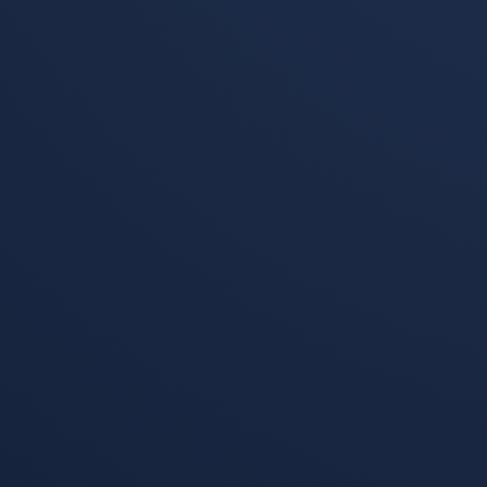
20岁前后是人生的上升期，做加法，多读书、广交
友，他们刚从你的年纪走过，理解你的想法和困惑
少走不少弯路。
多做运动，切莫放纵。因为年轻，所有的身体指征
胜出的大学生，在随后的体检中惨遭淘汰，拿着报
规律等等。
三、关于处世