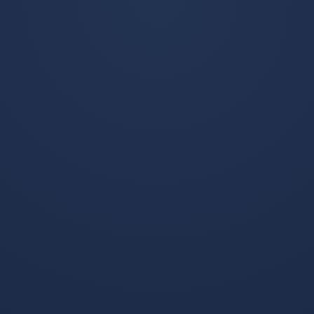
更谈不上好好的陪伴，终生遗憾。
已惘然”，人生无常，岁月无情，如果你把我的话听进去了，一切
急之务，譬如多年阅读累积出的大智慧，譬如长期锻炼而来的
表达能力，譬如人脉资源，等等。所以，在大学里，除了专业
用的书”，日后方能做“有用的人”。俞敏洪谈到他的大学生活时，
500本书，才是真正决定我人生和未来的关键。”如果这四年你
。
跟普世价值有关的东西。譬如听一些好的音乐，既能让你血脉
会光影背后的深邃；还有那些有质量的讲座、培训、脱口秀和