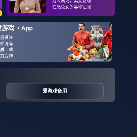
开云体育官网-巴西险胜曼城，内马尔爆发神勇
最近发表
开云sport-亚洲之光撕裂欧洲防线，2026世
界杯E组，泰国足球的完美风暴与德布劳内的
开云体育入口-德容执掌中场王座，波兰风
悲情独角戏
暴席卷E组，一场关于唯一性的足球宣言
开云体育中国-逆转的蓝武士，当战术纪律
吞噬桑巴天才，日本在C组死亡之组写下不朽
开云体育中国-构思（由浅入深）
诗篇
开云体育APP下载-当冰岛神话撕裂斗牛士
的华服，久保建英在寒风中点燃东瀛之火
开云体育在线-逆转之日，当星条旗撕碎三
狮防线，贝林厄姆的独角戏为何沦为徒劳
开云体育APP下载-沙漠之狮的独白，当努
涅斯在A组撕开唯一的裂痕—2026世界杯摩洛
开云体育在线-里斯本上空的风暴，当安第
哥对阵罗马尼亚的战术革命
斯之鹰撕裂黄金一代的荣光
开云体育-2026世界杯D组惊天变局，罗马
尼亚铁骑踏碎葡萄牙，哈兰德一己之力定义唯
开云体育app-红色魔鬼的齿轮与蓝色闪电的