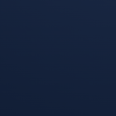
越是年轻，越要有意识地积累智慧，辩证思维，不
做无用之功。与其抱怨，不如实干。
肯尼迪说“不要总是问国家为你做了什么，你要常
个人和国家的关系。以一己之力，或许对全局没有