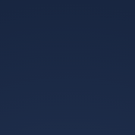
发现，你上当了！大学没有想象的那么自由和高大上，搞不好
。