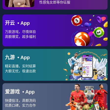
神平静得可怕，一种见惯了生死、看透了荣辱的平静，他没
有发表慷慨激昂的演讲，只是在走向球员通道前，轻轻拍了
拍队中最年轻球员的肩膀,说了一句葡萄牙语。
没有人知道他说了什么。
下半场，一个唯一的瞬间。
第67分钟，内马尔在中场拿球，他没有像年轻时那样踩单
车，也没有试图用彩虹过人羞辱对手，他缓缓地转身，做出
了一个全世界都熟悉的动作——那个看似要传给边路、实则
隐秘向内的“五五开”斜传。
球如手术刀般划破了摩洛哥防线的人缝，这是他二十多年职
业生涯中，无数次复制过的动作，但这一次，接球的不再是
伤心的巴西球迷，不再是离他而去的锋线巨星，而是一个原
本是出租车司机儿子、一年前还在孟买街头踢球的印度前锋