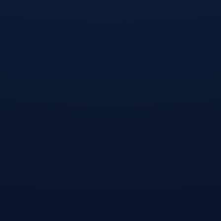
开云体育入口-紫光破晓，2026世
开云sport-血洗安联，2026世界杯
界杯巅峰对决，阿方索·戴维斯用
C组，德国战车碾碎匈牙利，哈基
速度撕裂乌拉圭防线，突尼斯逆袭
米独木难支成最悲情英雄
发表评论
改写历史