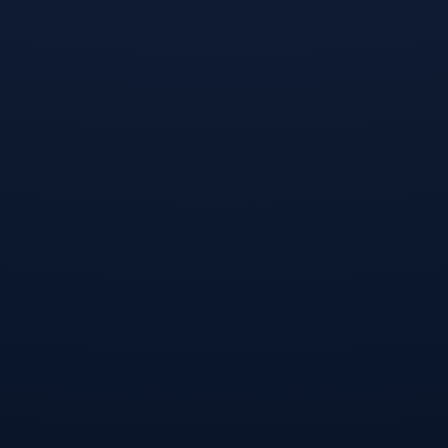
开云体育在线-火种与星条旗，20
开云体育入口-2026世界杯，当印
26，京多安在美利坚的加冕礼
度铁骑碾碎童话，贝林厄姆引领的
豪门默契暗藏新秩序
发表评论