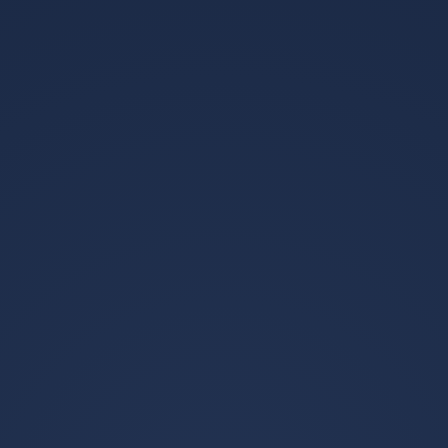
教科书模板——每次触球的质量差异极小，这种技术稳定性
让他成为队友最可靠的出球点,成为战术中最坚固的枢纽。
心理状态的稳定
：无论是面对保级队还是欧冠豪门，无论是
开场第1分钟还是补时最后一刻，他的决策质量很少因压力而
波动,这种心理稳定性在年轻球员中尤为罕见。