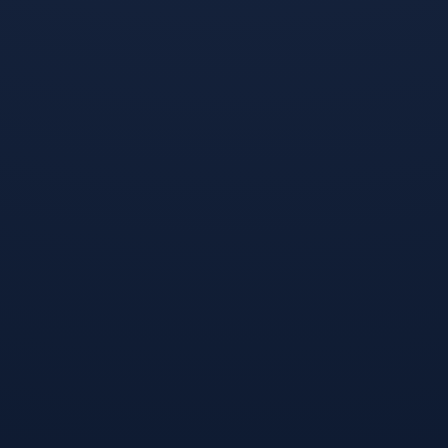
开云体育入口-德容执掌中场王
开云体育APP下载-当冰岛神话撕
座，波兰风暴席卷E组，一场关于
裂斗牛士的华服，久保建英在寒风
唯一性的足球宣言
中点燃东瀛之火
开云体育app-红色魔鬼的齿轮与
开云体育入口-红魔破浪，亚洲之
蓝色闪电的孤勇，2026世界杯F
光暂熄，2026世界杯F组巅峰对
组，当比利时用体系碾碎泰国，萨
决，比利时铁骑碾碎泰国奇迹，吉
内如何让世界看见自己的影子
鲁以王者之姿定义永恒
开云体育在线-当死亡之组没有退
开云体育官网-北欧风暴席卷南亚
路，2026世界杯，孙兴慜的最后
雄狮，托纳利导演G组生死战，挪
一舞与豪门的血色黎明
威极限险胜印度