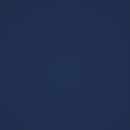
哥伦比亚门将站位靠前，三名后卫封住了内切路线，所有人
都以为他会将球分给套边的队友,但他没有。
福登左脚内侧踢出一记带有强烈旋转的弧线球。
皮球在空中
划出一道难以置信的彩虹，绕过所有后卫的头顶，在门将绝
望的扑救手势中，贴着远端立柱内侧，坠入网窝。
3-1，致命
一击。
这粒进球，像一把冰冷的匕首，彻底终结了哥伦比亚的所有
希望，福登没有疯狂庆祝，他只是默默地跪在草地上，双拳
紧握，眼中闪烁着复杂的光芒——那个在曼城坐满替补席的
天才少年，终于在世界杯舞台上,完成了属于自己的救赎。
横扫与重塑：印度足球的星辰大
海