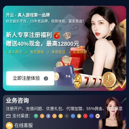
首页
新闻与资讯
正文
开云体育-蓝月之下，2026世界杯A组惊天剧变，印度
加时绝杀哥伦比亚，福登的致命一击改写足球版图
开云
阅读：139
2026-06-10 01:56:01
2026年7月，北美大陆的热浪还未散去，但一场足以载入足球
史册的冷空气，却无情地席卷了A组的绿茵场。
当终场哨声划破达拉斯AT&T体育场的夜空，记分牌上刺眼
的“2-1”让全世界陷入长达数秒的沉默——
印度队，这支从未
在世界杯舞台上赢过一场比赛的南亚新军，以横扫千军之
势，将南美劲旅哥伦比亚踩在脚下。
更令人窒息的是，完成
最后一击的，不是他们的本土英雄，而是那个用一记圆月弯
刀刺穿整个哥伦比亚防线的英格兰人——
菲尔·福登
。
风暴前夜：没有人相信印度能赢