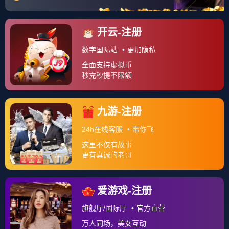
赛前，所有博彩公司的赔率都像约定好了一样：哥伦比亚让
两球半，无数足球评论员用“屠杀”、“教学赛”来形容这场对
决，哥伦比亚拥有J罗的传控灵魂，有杜兰的冲击力，更有世
界杯老将的沉稳气韵，而印度队，虽然近年来在亚洲足坛崭
露头角，但面对南美传统强队，所有人都认为这只是一次“体
验卡”式的亮相。
谁能想到，这场比赛的剧本,从一开始就被撕得粉碎。