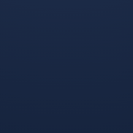
南亚球队为何拥有如此可怕的爆发力，其实答案很简单：
印
度足球近年来放弃了盲目模仿欧洲流派，转而建立了一套融
合南亚灵活性与北欧身体对抗的“暴力美学”体系。
他们不追
求传控，只追求每一次反击的效率；他们不迷恋控球率,只迷
恋进球后的狂野怒吼。
而福登的这记致命一击，更像是一个象征：
足球世界的版图
正在被改写。
曾经的小球会、弱旅，正在用他们的方式，撕
碎传统強队的傲慢，2026年世界杯，A组的这个故事，注定
将被无数遍提起——因为在足球的世界里，没有什么比“不可
能”被踩在脚下,更令人心潮澎湃的了。
当福登被队友们扛在肩上，接受全场数万名印度球迷的忘情
欢呼时，哥伦比亚的J罗静静地看着这一切，他摘下发带，缓
缓走向球员通道,留下一个落寞的背影。