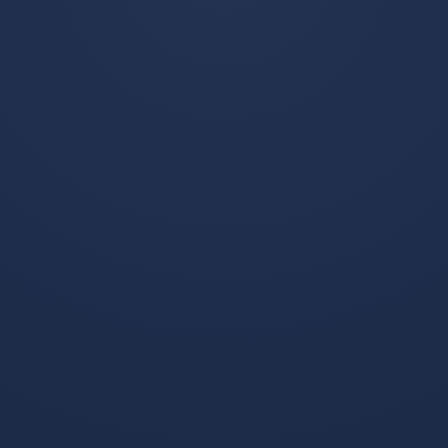
赛后发布会上,记者问坎塞洛如何解释自己对节奏的掌控，他
笑了，说了一句意味深长的话：“足球不是谁跑得最快就能
赢，而是谁能让时间在自己的脚下变慢。”