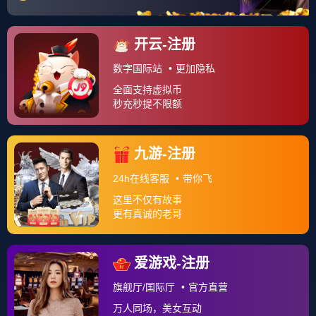
辉煌的一击。
逆转序章：从绝望到希望的17分
钟
让我们把时间拨回第四节开始时,开拓者以89-102落后13分，
快船凭借第三节末段一波15-4的进攻高潮掌控了比赛节奏，
科怀·伦纳德和保罗·乔治这对全明星锋线组合似乎已经将胜利
装进了口袋，开拓者主场球迷开始零星退场，解说员已经开
始讨论“快船如何在缺少主力中锋的情况下仍能保持西部竞争
力”。
但篮球比赛从不缺少奇迹,尤其是在最后的12分钟。
开拓者主帅昌西·比卢普斯做了一个关键调整：让莫兰特主导
进攻，同时摆出小个阵容加快比赛节奏，这一变化起初并不