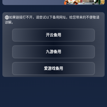
的英雄时刻
让我们通过数据来解读莫兰特如何成为这场逆转的关键先
生：
第四节数据：12分、4次助攻、2次抢断，正负值+15（全场
最高） 最后五分钟：8分、2次助攻，所有运动战进球均为关
键得分 面对乔治防守时：5投3中，包括最后绝杀球 突破得
分：第四节6次突破得到8分，造成3次犯规
但数字无法完全捕捉莫兰特在球场上的影响力,他的速度撕裂
了快船的防守体系，他的决策能力在高压下依然精准，更重
要的是，他在关键时刻展现出的心理素质——22岁的年龄，
却有着老将般的大心脏。
“我从小就看科比、杜兰特这些球员在关键时刻的表现，”莫兰