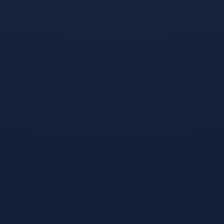
这场比赛提醒我们,在NBA这个顶级舞台上，永远不要低估一
颗年轻而勇敢的心，开拓者的未来，西部格局的变数，以及
莫兰特个人职业生涯的高度，都因为这个夜晚而增添了新的
可能。
唯一性不仅体现在绝杀本身,更体现在一个年轻球员如何把握
机遇，在质疑声中崛起，在关键时刻闪耀，这就是竞技体育
最动人的故事——永远有新的英雄诞生，永远有旧的剧本被
改写，而今晚，杰·莫兰特就是那个执笔改写故事的人。
相关文章