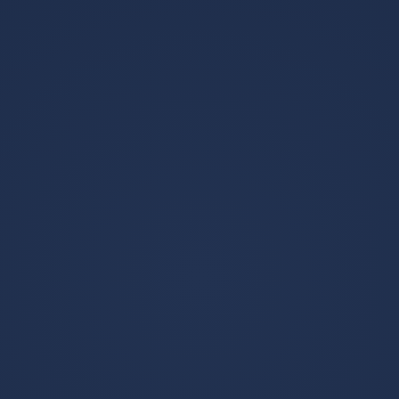
这种变化并非一蹴而就,赛季初期，莫兰特在关键时刻的决策
还显得有些稚嫩，有过强行出手和失误，但通过比赛积累和
教练组的信任，他逐渐学会了如何在高压力环境下做出正确
选择。
比卢普斯透露：“我们花了大量时间研究录像，讨论不同防守
情境下的最佳选择，杰的学习能力惊人，他现在能够阅读防
守并迅速做出反应。”