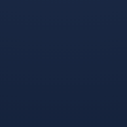
快船前锋马库斯·莫里斯在赛后与莫兰特拥抱时说了这样一句
话：“继续做你正在做的事，年轻人，你非常特别。”
当玫瑰花园的球迷高呼“MVP”逐渐散去，莫兰特最后一个离开
球场，他抬头看了看记分牌，上面仍然显示着最终比分：119
-117，然后他轻轻拍了拍自己的胸口，走向球员通道。
在这个夜晚,他不仅投进了一记绝杀球，更在开拓者队史上刻
下了自己的名字，在篮球世界里，有些时刻会超越比赛本
身，成为传奇的一部分，杰·莫兰特对阵快船的这记绝杀，以
及他带领球队完成的13分逆转，正是这样的时刻。
篮球之美,在于它的不可预测性；体育之魅，在于平凡人创造
非凡的瞬间，当莫兰特在24秒进攻时限归零前出手的那一
刻，他不仅改变了比赛的结局，也许，还开启了一段属于他
自己的传奇篇章。