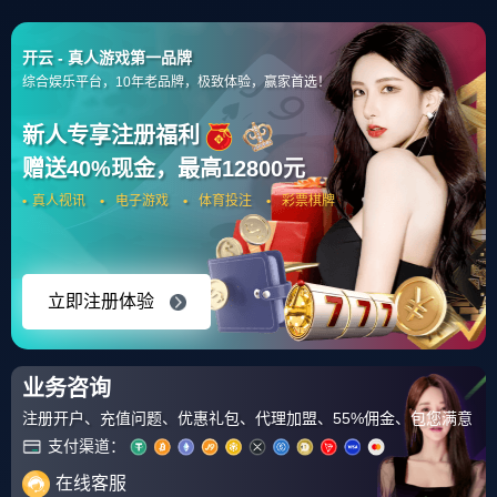
首页
赛程与积分
正文
开云体育app-历史回响中的一球，当沙特再遇德国，
京多安的双重奏
开云
阅读：260
2026-03-05 00:50:17
2022年卡塔尔世界杯小组赛，沙特阿拉伯对阵德国队的比赛
前夕，许多老球迷的思绪飘回了四十年前——1982年世界
杯，初登世界杯舞台的沙特队，正是在与西德队的比赛中遭
遇了8比0的惨痛失利,那是亚洲足球与世界顶尖差距的残酷注
脚。
四十年后，当两队再次在世界杯相遇，历史的回响与现实的
碰撞，竟如此巧妙地凝聚在一个人身上：伊尔卡伊·京多安。
历史的回音：不止于胜负的相遇