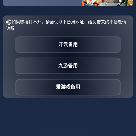
绿茵焦点：贯穿全场的“节拍器”
比赛开始后，京多安迅速成为德国队中场的绝对核心，与以