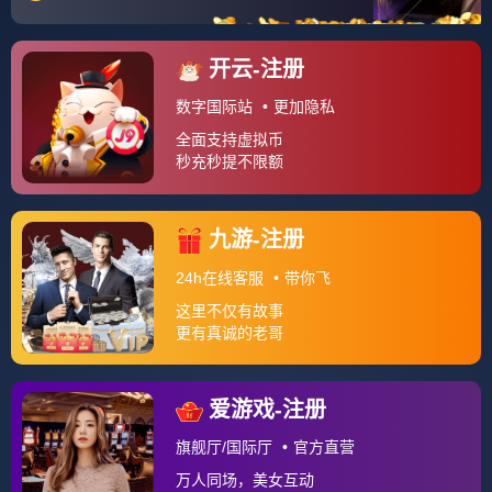
相关文章
开云体育APP下载-沙漠之狮的独
开云体育-2026世界杯D组惊天变
白，当努涅斯在A组撕开唯一的裂
局，罗马尼亚铁骑踏碎葡萄牙，哈
痕—2026世界杯摩洛哥对阵罗马
兰德一己之力定义唯一
尼亚的战术革命
开云体育APP下载-德布劳内的孤
开云体育登录-伯尔尼的救赎，当
勇，2026世界杯C组，一记传球撕
苏亚雷斯的牙齿咬碎命运的枷锁
裂匈牙利的铁幕