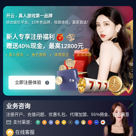
首页
赛程与积分
正文
开云体育在线-法国队完胜中国队，樊振东点燃赛场
开云
阅读：376
2025-12-13 21:30:39
韩国与法国鏖战至深夜才分出胜负，日本队涉险过关中国香
港， 女单赛场，克罗地亚队派出45岁削球老将马洛巴比克，
试图用特殊。
张继科樊振东 方博 陈梦等多名国家队成员现身下周一全 中国
足协开出了11张罚单，其中天津权健队副队长赵旭日因在中
超。