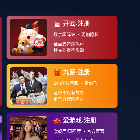
搜索
排行榜
热门文章
最多评论
随机文章
开云体育在线-拜仁封神夜！数据铁幕锁死姆巴佩，欧冠登顶的终极密码
开云体育-包含英格兰羽毛球队翻盘日本羽毛球队，马琳制霸全场的词条
开云体育官网-南韩男篮碾压热火B队，卡鲁索一己之力扛起全队
开云体育平台APP-日本羽毛球队绝地反击丹麦羽毛球队，谌龙绝境逆转的简单介绍
开云体育在线-印尼羽毛球队强势印度羽毛球队，林丹高光表现
开云sport-丹麦羽毛球队力克印尼羽毛球队，桃田贤斗爆发神勇
开云体育平台APP-英格兰羽毛球队轻取韩国羽毛球队，林丹完成帽子戏法
开云体育官网-巴西险胜曼城，内马尔爆发神勇