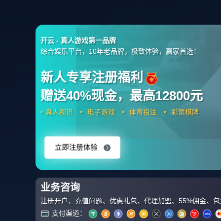
首页
赛程与积分
正文
首页
赛程与积分
新
开云sport-构思（扩展思维）
开云
阅读：163
2026-06-09 09:31:22
评论：0
《蓝白之魂，波斯之殇：2026，梅西在沙
《逆转的“多瑙河”：当斯洛伐克的铁幕，
与结果的沉重）
《H组密码：一场关于“唯一”的胜利，从
将梅西作为时空的度量衡）
《2026，那一个非人类的夜晚：梅西如何
接点题） 《逆转的“多瑙河”：当斯洛伐克的