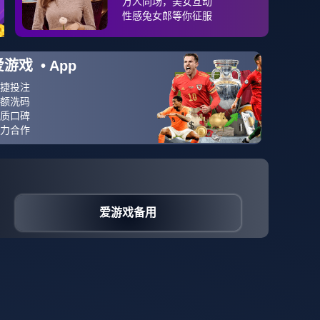
开云体育app-丹麦羽毛球队险胜英格兰羽毛球队，斯里坎特绝境逆转的简单介绍
最近发表
开云体育APP下载-沙漠之狮的独白，当努
涅斯在A组撕开唯一的裂痕—2026世界杯摩洛
开云体育在线-里斯本上空的风暴，当安第
哥对阵罗马尼亚的战术革命
斯之鹰撕裂黄金一代的荣光
开云体育-2026世界杯D组惊天变局，罗马
尼亚铁骑踏碎葡萄牙，哈兰德一己之力定义唯
开云体育app-红色魔鬼的齿轮与蓝色闪电的
一
孤勇，2026世界杯F组，当比利时用体系碾碎
开云sport-没有哈兰德的世界杯？那一刻，
泰国，萨内如何让世界看见自己的影子
他让整个B组记住了自己的唯一
开云体育在线-唯一的夜
开云体育app-当桑巴舞遇上铁闸，范戴克如
何在2026世界杯H组改写巴西对阵斯洛伐克的
开云体育官网-当英雄从神坛坠落，2026世
历史注脚
界杯八分之一决赛，奥地利用钢铁意志击碎阿
开云体育APP下载-德布劳内的孤勇，2026
根廷的冠军梦，姆巴佩却成最耀眼孤星
世界杯C组，一记传球撕裂匈牙利的铁幕
开云体育入口-当足球不再讲情面，2026世