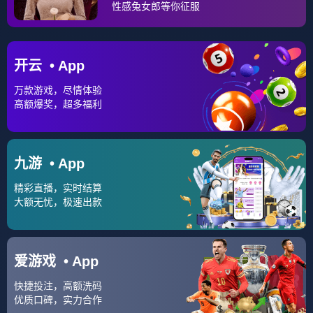
“我们尝试了所有防守策略，”对方主教练在赛后无奈承
认，“单人防守被他过，包夹他能找到队友，放他投篮则目送
球进篮筐，今晚的他无法阻挡。”
从潜力新星到绝对核心
仅仅两年前，马克西还是球队的第六人，被视为有潜力但需
要时间发展的年轻球员，而上赛季的伤病让他一度跌出轮
换，但正如他赛后所说：“那些低潮时刻塑造了我。”
今晚的爆发并非偶然，队友乔尔·恩比德透露：“训练结束后，
我常看到泰瑞斯加练数百次投篮，他说过要为这样的时刻做
好准备。”