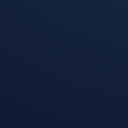
台，让天才成为团队骄傲的智者。
在这幅拼图中，
这，或许就是竞技体育给予这个高度分工又渴望个
相关文章
开云sport-没有哈兰德的世界
开云体育app-当桑巴舞
杯？那一刻，他让整个B组记
闸，范戴克如何在2026
住了自己的唯一
H组改写巴西对阵斯洛
历史注脚
开云体育在线-唯一的神话，当
开云体育平台APP-这是
哈兰德在突尼斯与伊拉克的世
您定制的、带有强烈叙