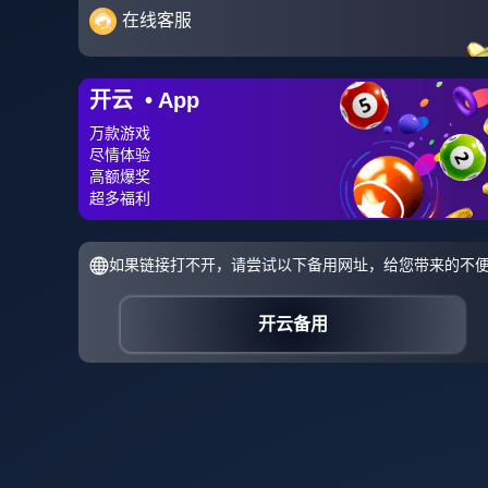
防线无所适从，第23分钟，B费与坎塞洛在右路
人炫技,只有精密计算的团队配合。
攻防一体的整体移动
葡萄牙全队跑动距离比奥地利
的牢笼”，奥地利核心萨比策整场比赛触球次数被限制
团队领导力的多极化
当C罗被重点盯防时，B费自
塔，这支球队证明了：真正的强队不是一个人的球
许昕：绝对领域里的“艺术家
几乎在同一时间，远在亚洲的乒乓球赛场上，许昕
超越战术的“神来之笔”
在面对对手的暴力抽杀时，
台的救球，这个动作没有被任何训练手册记载，它
知与创造性。
个人技术的“降维打击”
统计显示，许昕在这场比赛