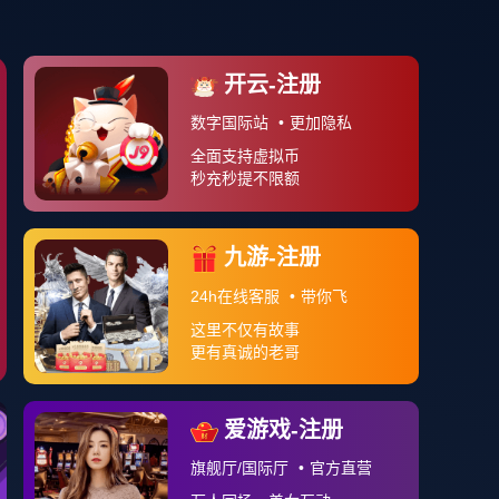
搜索
排行榜
热门文章
最多评论
随机文章
开云体育在线-拜仁封神夜！数据铁幕锁死姆巴佩，欧冠登顶的终极密码
开云体育-包含英格兰羽毛球队翻盘日本羽毛球队，马琳制霸全场的词条
开云体育官网-南韩男篮碾压热火B队，卡鲁索一己之力扛起全队
开云体育平台APP-日本羽毛球队绝地反击丹麦羽毛球队，谌龙绝境逆转的简单介绍
开云体育在线-印尼羽毛球队强势印度羽毛球队，林丹高光表现
开云sport-丹麦羽毛球队力克印尼羽毛球队，桃田贤斗爆发神勇
开云体育平台APP-英格兰羽毛球队轻取韩国羽毛球队，林丹完成帽子戏法
开云体育官网-巴西险胜曼城，内马尔爆发神勇