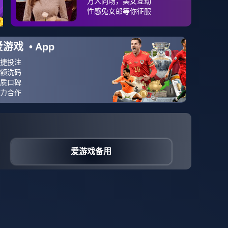
开云体育app-丹麦羽毛球队险胜英格兰羽毛球队，斯里坎特绝境逆转的简单介绍
最近发表
开云sport-没有哈兰德的世界杯？那一刻，
他让整个B组记住了自己的唯一
开云体育在线-唯一的夜
开云体育app-当桑巴舞遇上铁闸，范戴克如
何在2026世界杯H组改写巴西对阵斯洛伐克的
开云体育官网-当英雄从神坛坠落，2026世
历史注脚
界杯八分之一决赛，奥地利用钢铁意志击碎阿
开云体育APP下载-德布劳内的孤勇，2026
根廷的冠军梦，姆巴佩却成最耀眼孤星
世界杯C组，一记传球撕裂匈牙利的铁幕
开云体育入口-当足球不再讲情面，2026世
界杯G组，美国如何用钢铁洪流碾碎英格兰的
开云体育中国-致命一击的独白，当久保建
傲慢，而哈兰德用三粒进球宣告新王当立
英在2026世界杯E组书写加纳的荣耀与波兰的
开云体育入口-红魔破浪，亚洲之光暂熄，2
悲歌
026世界杯F组巅峰对决，比利时铁骑碾碎泰
开云体育在线-唯一的神话，当哈兰德在突
国奇迹，吉鲁以王者之姿定义永恒
尼斯与伊拉克的世界杯争冠战中写下永恒
开云体育登录-伯尔尼的救赎，当苏亚雷斯