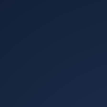
球”在过去五年国际大赛中仅出现3次，全部得分，
对。