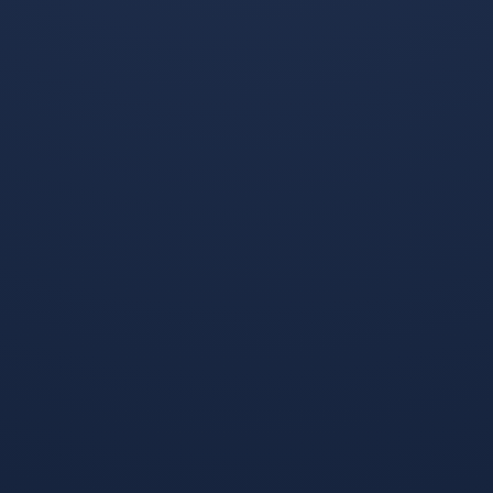
们看到的是同一真理的不同表达：
体育的最高境界，是让最严谨
像一幅完整的冠军拼图，既需要每一块拼板严守自己的位置，
无二的光芒。
媒体被播放千万次，他们都在用自己的方式回答那个永恒的问
——
最持久的胜利，永远属于那些懂得让团队成为天才的舞