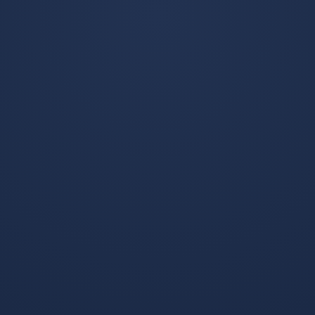
当突尼斯在法国掀翻雷恩的消息传来,它仿佛是一声遥远的共
鸣，映衬着克瓦拉茨赫利亚在意大利掀起的更大风暴，他们
一北一南，一为团队，一为个体，却共同诉说着同一个主
题：足球世界的中心与边缘正在模糊，才华与灵感可以来自
任何一片被阳光照耀的绿茵，克瓦拉茨赫利亚在意甲焦点战
中的“接管”，便是在最顶级的舞台上，为所有“异乡人”正名
——足球的通用语言，终将由最富有才华的舞者，无论他来
自何方，来书写最激昂的章节。
这不再仅仅是格鲁吉亚的胜利,或是东欧足球的展示，这是一
个信号，宣告足球的叙事权正在扩散，克瓦拉茨赫利亚的闪
电，劈开的不仅是对手的防线，或许还有那层关于足球血统