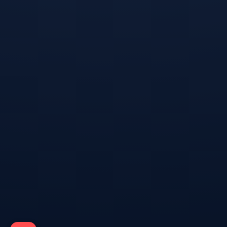
一豪门对决
斯致命一击铸就传奇
发表评论
提交评论
关于我们
寻求报道
投稿须知
商务合作
版权申明
联系我们