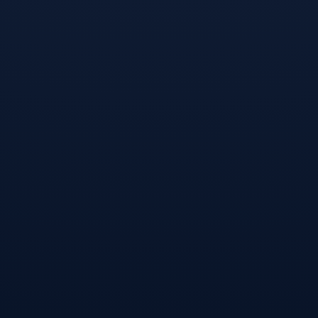
夜，匈牙利铁骑踏碎喀麦隆，C组
星，2026世界杯G组关键战，印
死亡之局唯此一战封神
度横扫美国，齐耶赫带队取胜背后
发表评论
的唯一性
提交评论