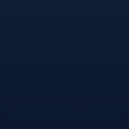
开云体育-宿命的回响，2026世界
开云体育入口-唯一之战，2026世
杯重现历史性对决，突尼斯强硬完
界杯C组，德国战车碾碎樱花，迪
胜丹麦，费利克斯一战封神
亚斯临场封神
开云体育官网-当足球超越地缘，2
开云体育在线-冰与火的挽歌，当
026世界杯G组焦点战，费利克斯
泰国之矛刺穿北欧冰墙，哈兰德在
临场变阵导演印度史诗级逆转美国
F组预言了一个新纪元
发表评论