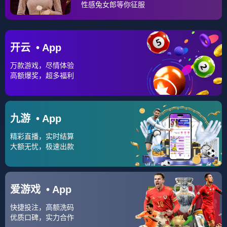
如果你只看比分，你会认为这是一场属于葡萄牙“英雄主义”的
胜利，但如果你真正看了比赛，你会记住一个身穿荷兰队服
的7号身影，是如何用自己无与伦比的球商，把一场“FIFA
式”的乱战,变成了一堂顶级的中场大师课。
格列兹曼，这位法国传奇，在德尚隐退后，意外地成为了荷
兰队主帅手中的一张“战术鬼牌”，他本场比赛的位置被重新定
义：名义上是前锋，实则是“自由游荡的伪前腰”,他在前场与后
场之间编织了一张无形的网。
上半场第23分钟，
正是格列兹曼从葡萄牙后卫迪亚斯脚下完
成了一次极具预判的“盲侧拦截”，他没有选择直接打门，而是
在倒地瞬间，用脚后跟将球磕给了后插上的德容，这次妙到
毫巅的处理，直接撕开了葡萄牙的四层防线，虽然最终射门
被封堵，但全场第一次真正的窒息感，由格列朗佐制造，他