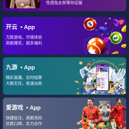
距仅0.5秒，还剩最后10圈时，天空突然飘起细雨，赛道条件
急剧变化，车队电台中，工程师们争论不休：该不该进站换
胎？换雨胎可能失去位置，不换则可能打滑出局，维斯塔潘
的耳边响起佩德里的声音——通过耳机，佩德里冷静分
析：“看云图，雨只会下三分钟，保持现状，但准备在第九弯
冒险超车，就像足球中穿透防线的直塞球。” 佩德里的比喻让
维斯塔潘瞬间领悟，他放弃了进站，在第九弯以毫厘之差超
越汉密尔顿,利用稍干的赛车线拉开距离。
真正的制胜时刻在最后一圈到来，汉密尔顿发动猛攻，试图
在直道末端反超，红牛车队陷入慌乱，佩德里却从观赛台站
起，通过无线电疾呼：“记得我的任意球技巧吗？变线防守！
让他无法预测你的轨迹。”维斯塔潘心领神会，以蛇形走位封
锁路线，最终以0.2秒的优势冲过终点线，捧起年度冠军奖