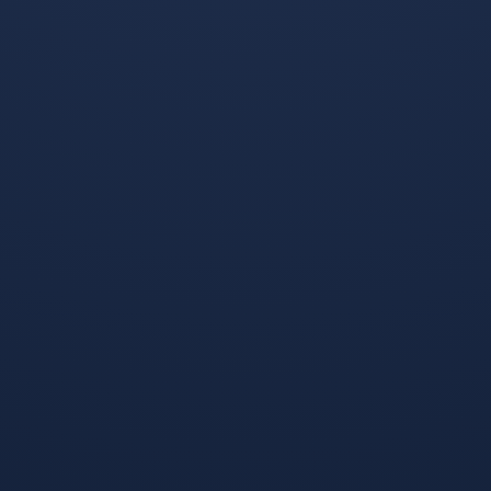
了巴萨梦三时期的稳定表现，但穆帅的曼联离当年那支快如
闪电的皇马还有太远的距离货比货得扔 穆帅对球队的改造几
乎是失败的，在埃弗顿火得发烫的卢卡库发挥低于预期，拉
什福德越来越像大英帝星维尔贝克，队内顶薪桑切斯始终游
离体系之外，曾经的。
相关文章
开云体育登录-伯尔尼的救赎，当
开云sport-孤城铁壁，摩洛哥在世
苏亚雷斯的牙齿咬碎命运的枷锁
界杯关键积分战中如何以唯一之道
压制芬兰