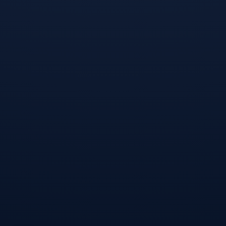
摩洛哥如何在2026世界杯小组赛
决赛圈唯一较量，梅西铸就喀麦隆
逆转捷克，罗德里戈化身锋线利刃
逆转芬兰的世纪传奇
发表评论
提交评论